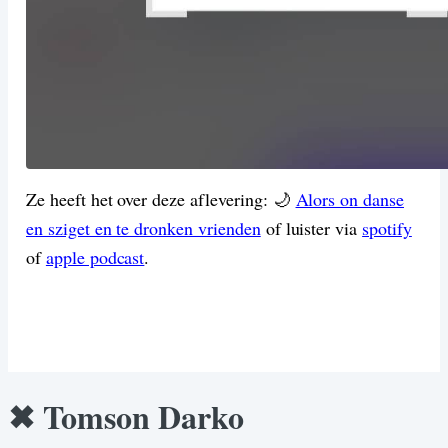
Ze heeft het over deze aflevering: 🌙
Alors on danse
en sziget en te dronken vrienden
of luister via
spotify
of
apple podcast
.
✖ Tomson Darko